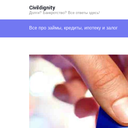
Перейти
Civildignity
к
Долги? Банкротство? Все ответы здесь!
содержимому
Все про займы, кредиты, ипотеку и залог
(нажмите
Enter)